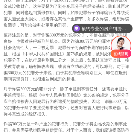
其次，除了主刑外，对于诈骗300万元的犯罪分子，还可能被并处罚
金或没收财产。这主要是为了剥夺犯罪分子的经济基础，防止其再次
犯罪，同时也起到震慑作用。同时，如果犯罪分子的诈骗行为导致受
害人遭受重大损失，或者存在其他严重情节，如多次诈骗、组织诈骗
集团等，可能会被判处更重的刑罚。
预约专业的房产纠纷律师
值得注意的是，对于诈骗300万元的犯罪分子，即使在服刑期间表现
良好，也很难获得减刑的机会。因为诈骗300万元的犯罪性质恶劣，
社会危害性大，一旦被定罪，犯罪分子将面临长期的刑事处罚。而
且，根据《中华人民共和国刑法》第78条的规定，被判处有期徒刑的
犯罪分子，在执行原判刑期二分之一以上后，如果认真遵守监规，接
受教育改造，确有悔改表现，或者有立功表现的，可以减刑。对于诈
骗300万元的犯罪分子来说，由于其犯罪金额特别巨大，即使在服刑
期间表现良好，也很难达到减刑的标准。
对于诈骗300万元的犯罪分子，除了承担刑事责任外，还需要承担民
事赔偿责任。根据《中华人民共和国刑法》第36条的规定，犯罪分子
应当赔偿被害人因犯罪行为所遭受的物质损失。因此，诈骗300万元
的犯罪分子除了要接受刑事处罚外，还要对被害人进行民事赔偿，以
弥补其造成的经济损失。
诈骗300万元是一种严重的犯罪行为，犯罪分子将面临长期的刑事处
罚，并且需要承担民事赔偿责任。对于个人而言，我们应该提高防范