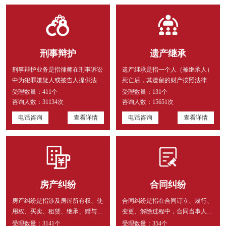
刑事辩护
遗产继承
刑事辩护业务是指律师在刑事诉讼
遗产继承是指一个人（被继承人）
中为犯罪嫌疑人或被告人提供法律
死亡后，其遗留的财产按照法律规
服务的过程，包括但不限于侦查
定或遗嘱指定的方式转移给其他
受理数量：
411个
受理数量：
131个
阶...
人...
咨询人数：
31134次
咨询人数：
15651次
电话咨询
查看详情
电话咨询
查看详情
房产纠纷
合同纠纷
房产纠纷是指涉及房屋所有权、使
合同纠纷是指在合同订立、履行、
用权、买卖、租赁、继承、赠与等
变更、解除过程中，合同当事人之
权益的争议。处理房产纠纷的法
间因权利义务关系产生的争议。
受理数量：
3141个
受理数量：
354个