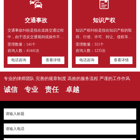
交通事故
知识产权
交通事故纠纷是指在道路交通过程
知识产权纠纷是指在知识产权的取
中，由于违反交通规则或操作不当
得、行使、许可、转让、侵权等过
等原因，导致人身伤害或财产损
程中产生的争议。处理知识产权
受理数量：
141个
受理数量：
311个
失...
纠...
咨询人数：
41441次
咨询人数：
1235次
电话咨询
查看详情
电话咨询
查看详情
专业的律师团队 完善的规章制度 高效的服务流程 严谨的工作作风
诚信 专业 责任 卓越