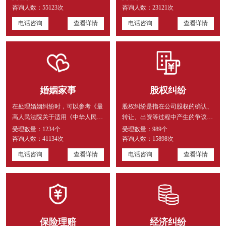
律...
处...
咨询人数：
55123次
咨询人数：
23121次
电话咨询
查看详情
电话咨询
查看详情
婚姻家事
股权纠纷
在处理婚姻纠纷时，可以参考《最
股权纠纷是指在公司股权的确认、
高人民法院关于适用《中华人民共
转让、出资等过程中产生的争议和
和国民法典》婚姻家庭编的解释
纠纷。这些纠纷可能涉及到股东
受理数量：
1234个
受理数量：
989个
（...
之...
咨询人数：
41134次
咨询人数：
15898次
电话咨询
查看详情
电话咨询
查看详情
保险理赔
经济纠纷