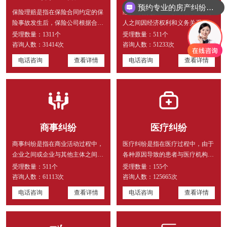
预约专业的房产纠纷律师
保险理赔是指在保险合同约定的保
经济纠纷是指在经济活动中，当事
你们律所在什么位置？
险事故发生后，保险公司根据合同
人之间因经济权利和义务关系产生
规定，对被保险人提出的索赔请
的争议。这类纠纷通常涉及合同
受理数量：
1311个
受理数量：
511个
求...
履...
咨询人数：
31414次
咨询人数：
51233次
电话咨询
查看详情
电话咨询
查看详情
商事纠纷
医疗纠纷
商事纠纷是指在商业活动过程中，
医疗纠纷是指在医疗过程中，由于
企业之间或企业与其他主体之间因
各种原因导致的患者与医疗机构或
合同、侵权、公司治理等商事法
医务人员之间的争议。处理医疗
受理数量：
511个
受理数量：
155个
律...
纠...
咨询人数：
61113次
咨询人数：
125665次
电话咨询
查看详情
电话咨询
查看详情