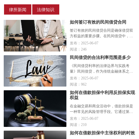
律所新闻
法律知识
如何签订有效的民间借贷合同
签订有效的民间借贷合同是确保借贷双
方权益的重要步骤。在民间借贷中，由
于缺乏正规金融机构的监管，合同的有
发布：2025-06-07
效性尤为重要，它不仅能够明确借贷双
阅读：246
方的权利和义务，还能在发生争议时提
民间借贷的合法利率范围是多少
供法律依据。以下几点是签订有效民间
借贷合同时应重点关注的内容...
阅读全
《民间借贷利率的法律边界与实践考
文>>
量》民间借贷，作为传统金融体系之外
的一种融资方式，在中国社会中具有悠
发布：2025-06-07
久的历史和广泛的影响力。然而，随着
阅读：962
市场经济的发展和法制建设的不断完
如何在借款担保中利用反担保实现
善，对于民间借贷利率的合法性问题也
权益
日益受到重视。本文将从法律角度...
阅
读全文>>
在金融交易和商业活动中，借款担保是
一种常见的风险管理手段。它通过第三
方或某种形式的资产作为担保，为贷款
发布：2025-06-07
提供额外的安全保障，从而降低贷款风
阅读：210
险。然而，在担保关系中，为了进一步
如何在借款担保中主张权利的时效
保护自己的权益，特别是对于那些承担