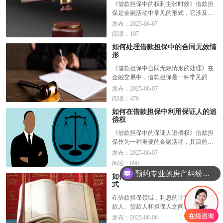
了担保责任的第三方（如担保...
阅读全
《借款担保中的权利主张时效》借款担
文>>
保是金融活动中常见的形式，它涉及到
债权人、债务人和担保人三方利益。其
发布：2025-06-07
中，担保人的责任在于为债务人提供保
阅读：107
证，以确保债权人在债务人违约时能够
如何处理借款担保中的合同无效情
获得偿还。然而，在实际操作中，权利
形
主张的时效问题常常成为困扰...
阅读全
文>>
《借款担保中合同无效情形的处理》在
金融交易中，借款担保是一种常见的风
险管理手段。然而，在实际操作过程
发布：2025-06-07
中，由于各种原因，借款担保合同可能
阅读：476
会被认定为无效。一旦发生这种情况，
如何在借款担保中利用保证人的追
借款人、贷款人以及担保人都会面临一
偿权
定的法律风险和经济损失。因此...
阅读
全文>>
《借款担保中的保证人追偿权》借款担
保作为一种重要的金融活动，其目的是
为了保障贷款的安全，降低借贷风险。
发布：2025-06-07
在借款担保活动中，保证人作为第三方
阅读：890
承担了连带责任，一旦借款人无法偿还
预约专业的房产纠纷律师
如何确定借款担保中的利息计算方
债务，保证人将代替借款人履行还款义
式
务。而在此过程中，保证人享...
阅读全
文>>
在借款担保领域，利息的计算方式是借
款人、贷款人和担保人之间合作的关键
因素之一。正确理解并选择合适的利息
发布：2025-06-06