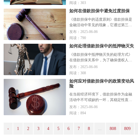
计算方式不仅能够确保借款人的利益，
阅读：303
还能促进贷款机构与担保人之间的良好
如何在借款担保中避免过度担保
关系。本文将从几个方面来分析如何确
定借款担保中的利息计算方式...
阅读全
《借款担保中的适度原则》借款担保是
文>>
金融活动中常见的现象，它通过第三方
或资产的担保，降低贷款风险，提高贷
发布：2025-06-06
款方的信任度。然而，担保额度的设定
阅读：790
却常常成为困扰借款人的问题。过度担
如何处理借款担保中的抵押物灭失
保不仅会增加借款人的经济负担，而且
在某些情况下还可能引发法律...
阅读全
《借款担保中抵押物灭失的处理方式》
文>>
在借款担保关系中，为了确保债权人的
利益，债务人通常会提供一定的担保，
发布：2025-06-06
而抵押物则是最常见的担保形式之一。
阅读：308
然而，在实际操作过程中，由于自然灾
如何应对借款担保中的政策变动风
害、意外事故等不可抗力因素，抵押物
险
可能会出现灭失的情况。面对...
阅读全
文>>
在当前经济环境下，借款担保作为金融
活动中不可或缺的一环，其稳定性直接
关系到借贷双方的利益。然而，随着国
发布：2025-06-06
家宏观经济政策的调整和金融市场环境
阅读：894
的变化，借款担保政策也时常出现调
整。这些政策变动可能给借款人、担保
人以及金融机构带来不确定性，...
阅读
‹
1
2
3
4
5
6
7
8
...
808
809
全文>>