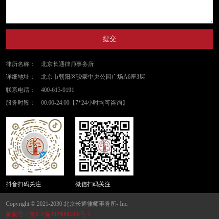
提交
律所名称：
北京长通律师事务所
详细地址：
北京市朝阳区骏豪中央公园广场A6座3层
联系电话：
400-613-9191
服务时段：
00:00-24:00【7*24小时均可咨询】
抖音扫码关注
微信扫码关注
Copyright © 2021-2030 北京长通律师事务所- Inc.
备案号：京ICP备2024068289号-1