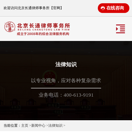
在线咨询
欢迎访问北京长通律师事务所【官网】
法律知识
以专业视角，应对各种复杂需求
业务电话：400-613-9191
当前位置：
主页 >
新闻中心 >
法律知识 >