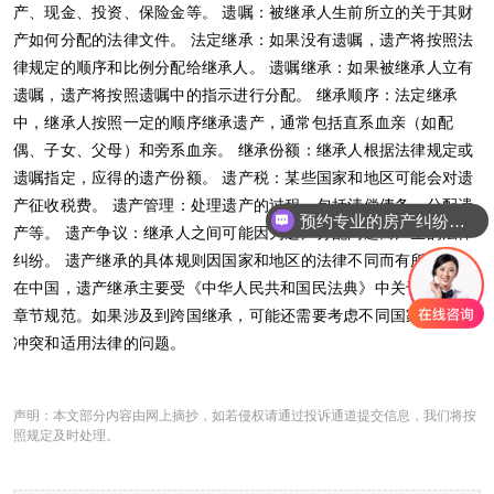
产、现金、投资、保险金等。 遗嘱：被继承人生前所立的关于其财
产如何分配的法律文件。 法定继承：如果没有遗嘱，遗产将按照法
律规定的顺序和比例分配给继承人。 遗嘱继承：如果被继承人立有
遗嘱，遗产将按照遗嘱中的指示进行分配。 继承顺序：法定继承
中，继承人按照一定的顺序继承遗产，通常包括直系血亲（如配
偶、子女、父母）和旁系血亲。 继承份额：继承人根据法律规定或
遗嘱指定，应得的遗产份额。 遗产税：某些国家和地区可能会对遗
产征收税费。 遗产管理：处理遗产的过程，包括清偿债务、分配遗
预约专业的房产纠纷律师
产等。 遗产争议：继承人之间可能因为遗产分配问题而产生的法律
纠纷。 遗产继承的具体规则因国家和地区的法律不同而有所差异。
在中国，遗产继承主要受《中华人民共和国民法典》中关于继承的
章节规范。如果涉及到跨国继承，可能还需要考虑不同国家的法律
冲突和适用法律的问题。
声明：本文部分内容由网上摘抄，如若侵权请通过投诉通道提交信息，我们将按
照规定及时处理。